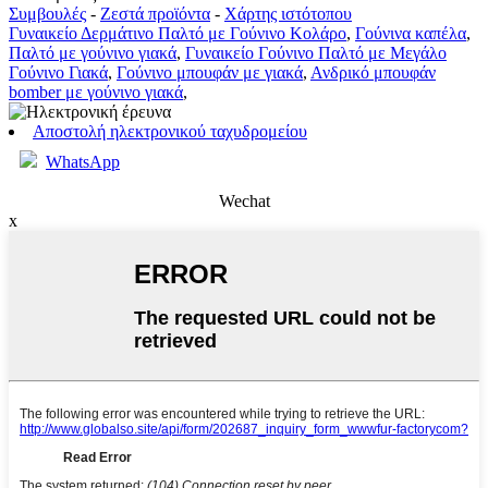
Συμβουλές
-
Ζεστά προϊόντα
-
Χάρτης ιστότοπου
Γυναικείο Δερμάτινο Παλτό με Γούνινο Κολάρο
,
Γούνινα καπέλα
,
Παλτό με γούνινο γιακά
,
Γυναικείο Γούνινο Παλτό με Μεγάλο
Γούνινο Γιακά
,
Γούνινο μπουφάν με γιακά
,
Ανδρικό μπουφάν
bomber με γούνινο γιακά
,
Αποστολή ηλεκτρονικού ταχυδρομείου
WhatsApp
Wechat
x