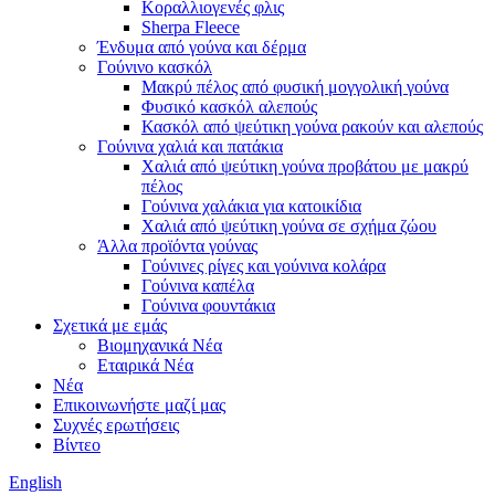
Κοραλλιογενές φλις
Sherpa Fleece
Ένδυμα από γούνα και δέρμα
Γούνινο κασκόλ
Μακρύ πέλος από φυσική μογγολική γούνα
Φυσικό κασκόλ αλεπούς
Κασκόλ από ψεύτικη γούνα ρακούν και αλεπούς
Γούνινα χαλιά και πατάκια
Χαλιά από ψεύτικη γούνα προβάτου με μακρύ
πέλος
Γούνινα χαλάκια για κατοικίδια
Χαλιά από ψεύτικη γούνα σε σχήμα ζώου
Άλλα προϊόντα γούνας
Γούνινες ρίγες και γούνινα κολάρα
Γούνινα καπέλα
Γούνινα φουντάκια
Σχετικά με εμάς
Βιομηχανικά Νέα
Εταιρικά Νέα
Νέα
Επικοινωνήστε μαζί μας
Συχνές ερωτήσεις
Βίντεο
English