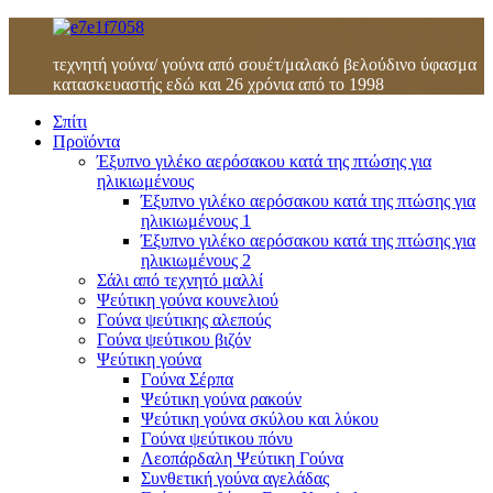
τεχνητή γούνα/ γούνα από σουέτ/μαλακό βελούδινο ύφασμα
κατασκευαστής εδώ και 26 χρόνια από το 1998
Σπίτι
Προϊόντα
Έξυπνο γιλέκο αερόσακου κατά της πτώσης για
ηλικιωμένους
Έξυπνο γιλέκο αερόσακου κατά της πτώσης για
ηλικιωμένους 1
Έξυπνο γιλέκο αερόσακου κατά της πτώσης για
ηλικιωμένους 2
Σάλι από τεχνητό μαλλί
Ψεύτικη γούνα κουνελιού
Γούνα ψεύτικης αλεπούς
Γούνα ψεύτικου βιζόν
Ψεύτικη γούνα
Γούνα Σέρπα
Ψεύτικη γούνα ρακούν
Ψεύτικη γούνα σκύλου και λύκου
Γούνα ψεύτικου πόνυ
Λεοπάρδαλη Ψεύτικη Γούνα
Συνθετική γούνα αγελάδας