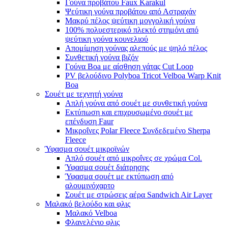
Γούνα προβάτου Faux Karakul
Ψεύτικη γούνα προβάτου από Αστραχάν
Μακρύ πέλος ψεύτικη μογγολική γούνα
100% πολυεστερικό πλεκτό στημόνι από
ψεύτικη γούνα κουνελιού
Απομίμηση γούνας αλεπούς με ψηλό πέλος
Συνθετική γούνα βιζόν
Γούνα Boa με αίσθηση γάτας Cut Loop
PV βελούδινο Polyboa Tricot Velboa Warp Knit
Boa
Σουέτ με τεχνητή γούνα
Απλή γούνα από σουέτ με συνθετική γούνα
Εκτύπωση και επιχρυσωμένο σουέτ με
επένδυση Faur
Μικροΐνες Polar Fleece Συνδεδεμένο Sherpa
Fleece
Ύφασμα σουέτ μικροϊνών
Απλό σουέτ από μικροΐνες σε χρώμα Col.
Ύφασμα σουέτ διάτρησης
Ύφασμα σουέτ με εκτύπωση από
αλουμινόχαρτο
Σουέτ με στρώσεις αέρα Sandwich Air Layer
Μαλακό βελούδο και φλις
Μαλακό Velboa
Φλανελένιο φλις